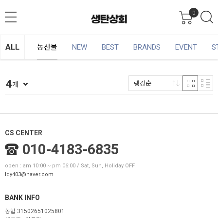
0
ALL
농산물
NEW
BEST
BRANDS
EVENT
S
4
랭킹순
개
CS CENTER
010-4183-6835
open : am 10:00 ~ pm 06:00 / Sat, Sun, Holiday OFF
ldy403@naver.com
BANK INFO
농협 31502651025801