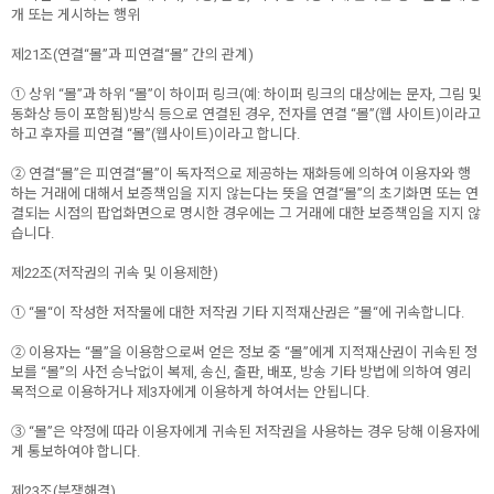
개 또는 게시하는 행위
제21조(연결“몰”과 피연결“몰” 간의 관계)
① 상위 “몰”과 하위 “몰”이 하이퍼 링크(예: 하이퍼 링크의 대상에는 문자, 그림 및
동화상 등이 포함됨)방식 등으로 연결된 경우, 전자를 연결 “몰”(웹 사이트)이라고
하고 후자를 피연결 “몰”(웹사이트)이라고 합니다.
② 연결“몰”은 피연결“몰”이 독자적으로 제공하는 재화등에 의하여 이용자와 행
하는 거래에 대해서 보증책임을 지지 않는다는 뜻을 연결“몰”의 초기화면 또는 연
결되는 시점의 팝업화면으로 명시한 경우에는 그 거래에 대한 보증책임을 지지 않
습니다.
제22조(저작권의 귀속 및 이용제한)
① “몰“이 작성한 저작물에 대한 저작권 기타 지적재산권은 ”몰“에 귀속합니다.
② 이용자는 “몰”을 이용함으로써 얻은 정보 중 “몰”에게 지적재산권이 귀속된 정
보를 “몰”의 사전 승낙없이 복제, 송신, 출판, 배포, 방송 기타 방법에 의하여 영리
목적으로 이용하거나 제3자에게 이용하게 하여서는 안됩니다.
③ “몰”은 약정에 따라 이용자에게 귀속된 저작권을 사용하는 경우 당해 이용자에
게 통보하여야 합니다.
제23조(분쟁해결)