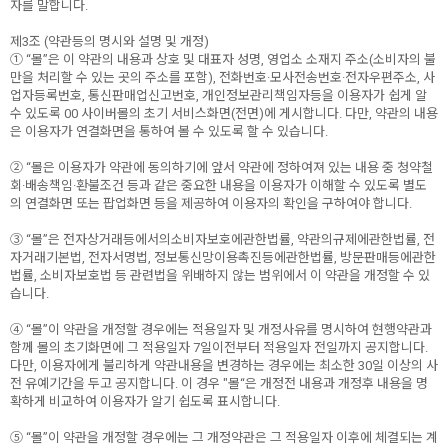
자를 말합니다.
제3조 (약관등의 명시와 설명 및 개정)
① “몰”은 이 약관의 내용과 상호 및 대표자 성명, 영업소 소재지 주소(소비자의 불
만을 처리할 수 있는 곳의 주소를 포함), 전화번호·모사전송번호·전자우편주소, 사
업자등록번호, 통신판매업신고번호, 개인정보관리책임자등을 이용자가 쉽게 알
수 있도록 00 사이버몰의 초기 서비스화면(전면)에 게시합니다. 다만, 약관의 내용
은 이용자가 연결화면을 통하여 볼 수 있도록 할 수 있습니다.
② “몰은 이용자가 약관에 동의하기에 앞서 약관에 정하여져 있는 내용 중 청약철
회·배송책임·환불조건 등과 같은 중요한 내용을 이용자가 이해할 수 있도록 별도
의 연결화면 또는 팝업화면 등을 제공하여 이용자의 확인을 구하여야 합니다.
③ “몰”은 전자상거래등에서의소비자보호에관한법률, 약관의규제에관한법률, 전
자거래기본법, 전자서명법, 정보통신망이용촉진등에관한법률, 방문판매등에관한
법률, 소비자보호법 등 관련법을 위배하지 않는 범위에서 이 약관을 개정할 수 있
습니다.
④ “몰”이 약관을 개정할 경우에는 적용일자 및 개정사유를 명시하여 현행약관과
함께 몰의 초기화면에 그 적용일자 7일이전부터 적용일자 전일까지 공지합니다.
다만, 이용자에게 불리하게 약관내용을 변경하는 경우에는 최소한 30일 이상의 사
전 유예기간을 두고 공지합니다. 이 경우 "몰“은 개정전 내용과 개정후 내용을 명
확하게 비교하여 이용자가 알기 쉽도록 표시합니다.
⑤ “몰”이 약관을 개정할 경우에는 그 개정약관은 그 적용일자 이후에 체결되는 계