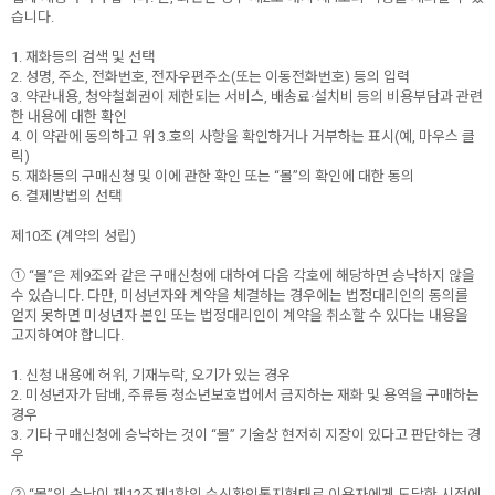
습니다.
1. 재화등의 검색 및 선택
2. 성명, 주소, 전화번호, 전자우편주소(또는 이동전화번호) 등의 입력
3. 약관내용, 청약철회권이 제한되는 서비스, 배송료·설치비 등의 비용부담과 관련
한 내용에 대한 확인
4. 이 약관에 동의하고 위 3.호의 사항을 확인하거나 거부하는 표시(예, 마우스 클
릭)
5. 재화등의 구매신청 및 이에 관한 확인 또는 “몰”의 확인에 대한 동의
6. 결제방법의 선택
제10조 (계약의 성립)
① “몰”은 제9조와 같은 구매신청에 대하여 다음 각호에 해당하면 승낙하지 않을
수 있습니다. 다만, 미성년자와 계약을 체결하는 경우에는 법정대리인의 동의를
얻지 못하면 미성년자 본인 또는 법정대리인이 계약을 취소할 수 있다는 내용을
고지하여야 합니다.
1. 신청 내용에 허위, 기재누락, 오기가 있는 경우
2. 미성년자가 담배, 주류등 청소년보호법에서 금지하는 재화 및 용역을 구매하는
경우
3. 기타 구매신청에 승낙하는 것이 “몰” 기술상 현저히 지장이 있다고 판단하는 경
우
② “몰”의 승낙이 제12조제1항의 수신확인통지형태로 이용자에게 도달한 시점에