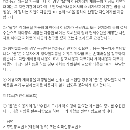
재화등의 대금을 환급합니다. 이 경우 “몰”이 이용자에게 재화등의 환급을 지연한
때에는 그 지연기간에 대하여 「전자상거래등에서의 소비자보호에 관한 법률 시
행령」이 정하는 지연이자율(연 100분의 24)을 곱하여 산정한 지연이자를 지급
합니다.
② “몰”은 위 대금을 환급함에 있어서 이용자가 신용카드 또는 전자화폐 등의 결제
수단으로 재화등의 대금을 지급한 때에는 지체없이 당해 결제수단을 제공한 사업
자로 하여금 재화등의 대금의 청구를 정지 또는 취소하도록 요청합니다.
③ 청약철회등의 경우 공급받은 재화등의 반환에 필요한 비용은 이용자가 부담합
니다. “몰”은 이용자에게 청약철회등을 이유로 위약금 또는 손해배상을 청구하지
않습니다. 다만 재화등의 내용이 표시·광고 내용과 다르거나 계약내용과 다르게
이행되어 청약철회등을 하는 경우 재화등의 반환에 필요한 비용은 “몰”이 부담합
니다.
④ 이용자가 재화등을 제공받을때 발송비를 부담한 경우에 “몰”은 청약철회시 그
비용을 누가 부담하는지를 이용자가 알기 쉽도록 명확하게 표시합니다.
제17조(개인정보보호)
① “몰”은 이용자의 정보수집시 구매계약 이행에 필요한 최소한의 정보를 수집합
니다. 다음 사항을 필수사항으로 하며 그 외 사항은 선택사항으로 합니다.
1. 성명
2. 주민등록번호(회원의 경우) 또는 외국인등록번호