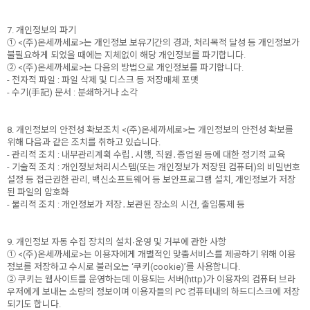
7. 개인정보의 파기
① <(주)온세까세로>는 개인정보 보유기간의 경과, 처리목적 달성 등 개인정보가
불필요하게 되었을 때에는 지체없이 해당 개인정보를 파기합니다.
② <(주)온세까세로>는 다음의 방법으로 개인정보를 파기합니다.
- 전자적 파일 : 파일 삭제 및 디스크 등 저장매체 포맷
- 수기(手記) 문서 : 분쇄하거나 소각
8. 개인정보의 안전성 확보조치 <(주)온세까세로>는 개인정보의 안전성 확보를
위해 다음과 같은 조치를 취하고 있습니다.
- 관리적 조치 : 내부관리계획 수립․시행, 직원․종업원 등에 대한 정기적 교육
- 기술적 조치 : 개인정보처리시스템(또는 개인정보가 저장된 컴퓨터)의 비밀번호
설정 등 접근권한 관리, 백신소프트웨어 등 보안프로그램 설치, 개인정보가 저장
된 파일의 암호화
- 물리적 조치 : 개인정보가 저장․보관된 장소의 시건, 출입통제 등
9. 개인정보 자동 수집 장치의 설치∙운영 및 거부에 관한 사항
① <(주)온세까세로>는 이용자에게 개별적인 맞춤서비스를 제공하기 위해 이용
정보를 저장하고 수시로 불러오는 ‘쿠키(cookie)’를 사용합니다.
② 쿠키는 웹사이트를 운영하는데 이용되는 서버(http)가 이용자의 컴퓨터 브라
우저에게 보내는 소량의 정보이며 이용자들의 PC 컴퓨터내의 하드디스크에 저장
되기도 합니다.